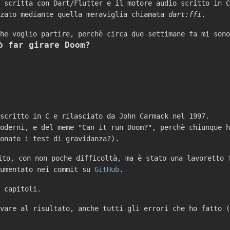
I scritta con Dart/Flutter e il motore audio scritto in 
zzato mediante quella meraviglia chiamata
dart:ffi
.
che voglio partire, perchè circa due settimane fa mi son
ò far girare Doom?
scritto in C e rilasciato da John Carmack nel 1997.
oderni, e del meme "Can it run Doom?", perchè chiunque h
onato i test di gravidanza?).
ito, con non poche difficoltà, ma è stato una lavoretto 
cumentato nei commit su
GitHub
.
 capitoli.
vare al risultato, anche tutti gli errori che ho fatto (