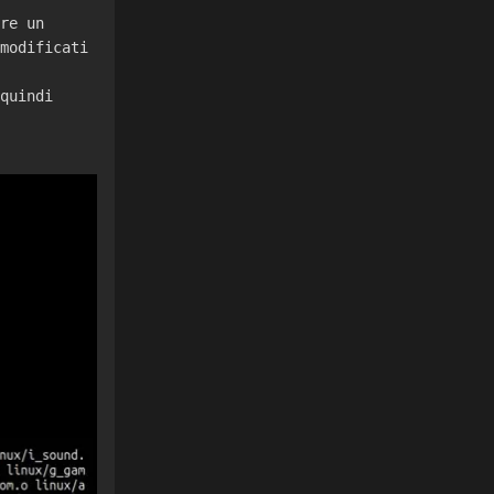
re un
modificati
quindi