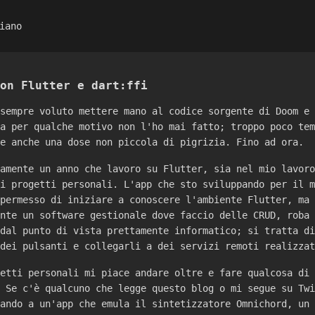
iano
on Flutter e dart:ffi
 sempre voluto mettere mano al codice sorgente di Doom e
ma per qualche motivo non l'ho mai fatto; troppo poco te
 e anche una dose non piccola di pigrizia. Fino ad ora.
tamente un anno che lavoro su Flutter, sia nel mio lavor
ei progetti personali. L'app che sto sviluppando per il 
 permesso di iniziare a conoscere l'ambiente Flutter, ma
ente un software gestionale dove faccio delle CRUD, roba
 dal punto di vista prettamente informatico; si tratta d
 dei pulsanti e collegarli a dei servizi remoti realizza
getti personali mi piace andare oltre e fare qualcosa di
. Se c'è qualcuno che legge questo blog o mi segue su Tw
rando a un'app che emula il sintetizzatore Omnichord, un