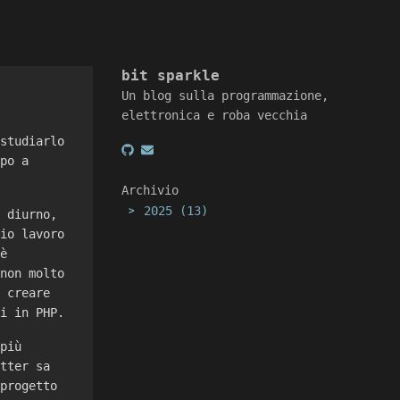
bit sparkle
Un blog sulla programmazione,
elettronica e roba vecchia
 studiarlo
mpo a
Archivio
2025
(13)
>
o diurno,
mio lavoro
 è
 non molto
i creare
ti in PHP.
 più
itter sa
 progetto