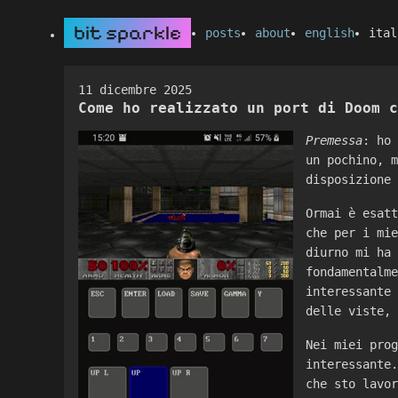
bit sparkle
posts
about
english
ital
11 dicembre 2025
Come ho realizzato un port di Doom c
Premessa
: ho
un pochino, 
disposizione
Ormai è esat
che per i mi
diurno mi ha
fondamentalm
interessante
delle viste,
Nei miei pro
interessante
che sto lavo