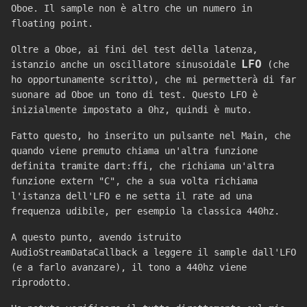
Oboe. Il sample non è altro che un numero in
floating point.
Oltre a Oboe, ai fini del test della latenza,
LFO
istanzio anche un oscillatore sinusoidale
(che
ho opportunamente scritto), che mi permetterà di far
suonare ad Oboe un tono di test. Questo LFO è
inizialmente impostato a 0hz, quindi è muto.
Fatto questo, ho inserito un pulsante nel Main, che
quando viene premuto chiama un'altra funzione
definita tramite dart:ffi, che richiama un'altra
funzione extern "C", che a sua volta richiama
l'istanza dell'LFO e ne setta il rate ad una
frequenza udibile, per esempio la classica 440hz.
A questo punto, avendo istruito
AudioStreamDataCallback a leggere il sample dall'LFO
(e a farlo avanzare), il tono a 440hz viene
riprodotto.