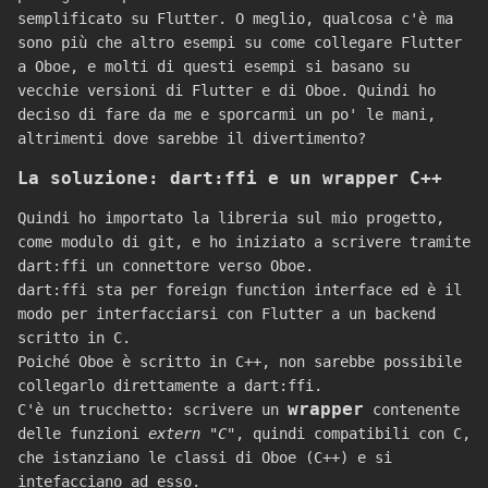
semplificato su Flutter. O meglio, qualcosa c'è ma
sono più che altro esempi su come collegare Flutter
a Oboe, e molti di questi esempi si basano su
vecchie versioni di Flutter e di Oboe. Quindi ho
deciso di fare da me e sporcarmi un po' le mani,
altrimenti dove sarebbe il divertimento?
La soluzione: dart:ffi e un wrapper C++
Quindi ho importato la libreria sul mio progetto,
come modulo di git, e ho iniziato a scrivere tramite
dart:ffi un connettore verso Oboe.
dart:ffi sta per foreign function interface ed è il
modo per interfacciarsi con Flutter a un backend
scritto in C.
Poiché Oboe è scritto in C++, non sarebbe possibile
collegarlo direttamente a dart:ffi.
wrapper
C'è un trucchetto: scrivere un
contenente
delle funzioni
extern "C"
, quindi compatibili con C,
che istanziano le classi di Oboe (C++) e si
intefacciano ad esso.